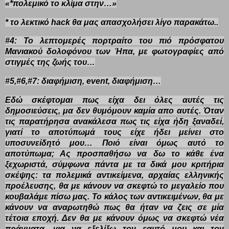
«*πολεμικό το κλίμα στην…»
* το λεκτικό hack θα μας απασχολήσει λίγο παρακάτω..
#4: Το λεπτομερές πορτραίτο του πιό πρόσφατου
Μανιακού δολοφόνου των Ήπα, με φωτογραφίες από
στιγμές της ζωής του…
#5,#6,#7: διαφήμιση, event, διαφήμιση…
Εδώ σκέφτομαι πως είχα δει όλες αυτές τις
δημοσιεύσεις, μα δεν θυμόμουν καμία απο αυτές. Όταν
τις παρατήρησα ανακάλεσα πως τις είχα ήδη ξαναδεί,
γιατί το αποτύπωμά τους είχε ήδει μείνει στο
υποσυνείδητό μου… Ποιό είναι όμως αυτό το
αποτύπωμα; Ας προσπαθήσω να δω το κάθε ένα
ξεχωριστά, σύμφωνα πάντα με τα δικά μου κριτήρια
σκέψης: τα πολεμικά αντικείμενα, αρχαίας ελληνικής
προέλευσης, θα με κάνουν να σκεφτώ το μεγαλείο που
κουβαλάμε πίσω μας. Το κάλος των αντικειμένων, θα με
κάνουν να αναρωτηθώ πως θα ήταν να ζεις σε μία
τέτοια εποχή. Δεν θα με κάνουν όμως να σκεφτώ νέα
πράγματα, για να εξελίξω τον εαυτό μου και τον