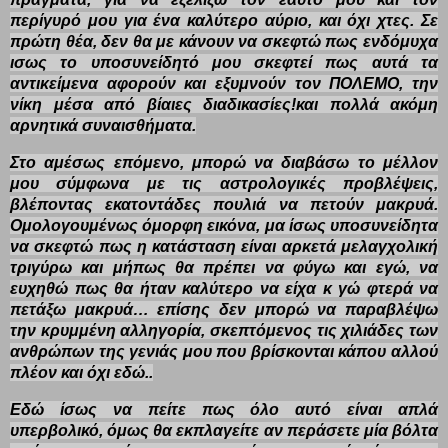
περίγυρό μου για ένα καλύτερο αύριο, και όχι χτες. Σε
πρώτη θέα, δεν θα με κάνουν να σκεφτώ πως ενδόμυχα
ισως το υποσυνείδητό μου σκεφτεί πως αυτά τα
αντικείμενα αφορούν και εξυμνούν τον ΠΟΛΕΜΟ, την
νίκη μέσα από βίαιες διαδικασίες!και πολλά ακόμη
αρνητικά συναισθήματα.
Στο αμέσως επόμενο, μπορώ να διαβάσω το μέλλον
μου σύμφωνα με τις αστρολογικές προβλέψεις,
βλέποντας εκατοντάδες πουλιά να πετούν μακρυά.
Ομολογουμένως όμορφη εικόνα, μα ίσως υποσυνείδητα
να σκεφτώ πως η κατάσταση είναι αρκετά μελαγχολική
τριγύρω και μήπως θα πρέπει να φύγω και εγώ, να
ευχηθώ πως θα ήταν καλύτερο να είχα κ γώ φτερά να
πετάξω μακρυά… επίσης δεν μπορώ να παραβλέψω
την κρυμμένη αλληγορία, σκεπτόμενος τις χιλιάδες των
ανθρώπων της γενιάς μου που βρίσκονται κάπου αλλού
πλέον και όχι εδώ..
Εδώ ίσως να πείτε πως όλο αυτό είναι απλά
υπερβολικό, όμως θα εκπλαγείτε αν περάσετε μία βόλτα