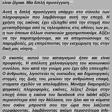
είναι ζόρικα. Μία διπλή προσέγγιση…
Αυτή η διπλή προσέγγιση υπάρχει στο σύνολο των
πληροφοριών που λαμβάνουμε αυτή την εποχή. Η
χρήση της εικόνας έχει εξελιχθεί από την στιγμή που
μεταπηδήσαμε από τις τηλεοράσεις στις οθόνες των pc,
η των όποιων άλλων συσκευών χρησιμοποιούμε. Αξίζει
να την παρατηρήσουμε, και να απομονώσουμε τις
παρεμβολές, μη επιτρέποντας την εισχώρηση της στην
δική μας νόηση…
Ο σκοπός αυτού του καταιγισμού ήταν και είναι
προφανής. Η απόλυτη χαλιναγώγηση του κοινωνικού
συνόλου, που κατά την γνώμη μου έχει ήδη επιτευχθεί.
Ο άνθρωπος, λιγοστεύει τις ουσιώδεις και δημιουργικές
στιγμές της ζωής του, μειώνει την ανθρώπινη επαφή,
σταματα σχεδόν να απολαμβάνει. Μονάχα διαμοιράζει
ψηφιακές πληροφορίες, εικόνες, λέξεις! Ζούμε στην
εποχή όπου η εικόνα του facebook στο tablet αξίζει
περισσότερα από την θάλλασα, τον ήλιο και τα κύματα
που σκάνε μπροστά σου την ώρα που λιάζεσαι
σερφάροντας, λαμβάνοντας ακόμη περισσότερα info-