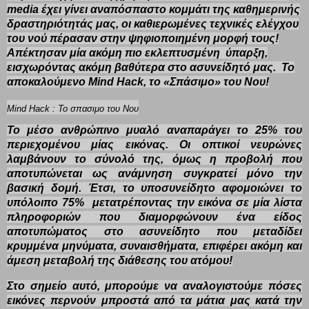
media έχει γίνει αναπόσπαστο κομμάτι της καθημερινής
δραστηριότητάς μας, οι καθιερωμένες τεχνικές ελέγχου
του νού πέρασαν στην ψηφιοποιημένη μορφή τους!
Απέκτησαν μία ακόμη πιο εκλεπτυσμένη ύπαρξη,
εισχωρόντας ακόμη βαθύτερα στο ασυνείδητό μας. Το
αποκαλούμενο Μind Hack, το «Σπάσιμο» του Νου!
Μind Hack : Το σπασιμο του Νου
Το μέσο ανθρώπινο μυαλό αναπαράγει το 25% του
περιεχομένου μίας εικόνας. Οι οπτικοί νευρώνες
λαμβάνουν το σύνολό της, όμως η προβολή που
αποτυπώνεται ως ανάμνηση συγκρατεί μόνο την
βασική δομή. Έτσι, το υποσυνείδητο αφομοιώνει το
υπόλοιπο 75% μετατρέποντας την εικόνα σε μία λίστα
πληροφοριών που διαμορφώνουν ένα είδος
αποτυπώματος στο ασυνείδητο που μεταδίδει
κρυμμένα μηνύματα, συναισθήματα, επιφέρει ακόμη και
άμεση μεταβολή της διάθεσης του ατόμου!
Στο σημείο αυτό, μπορούμε να αναλογιστούμε πόσες
εικόνες περνούν μπροστά από τα μάτια μας κατά την