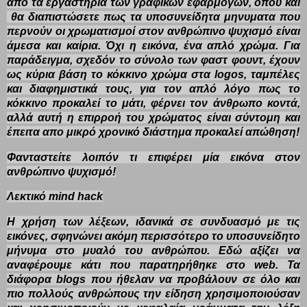
από τα εργαστήρια των γραφικών εφαρμογών, όπου και
θα διαπιστώσετε πως τα υποσυνείδητα μηνυματα που
περνούν οι χρωματισμοί στον ανθρώπινο ψυχισμό είναι
άμεσα και καίρια. Όχι η εικόνα, ένα απλό χρώμα. Για
παράδειγμα, σχεδόν το σύνολο των φαστ φουντ, έχουν
ως κύρια βάση το κόκκινο χρώμα στα logos, ταμπέλες
και διαφημιστικά τους, για τον απλό λόγο πως το
κόκκινο προκαλεί το μάτι, φέρνει τον άνθρωπο κοντά,
αλλά αυτή η επιρροή του χρώματος είναι σύντομη και
έπειτα απο μικρό χρονικό διάστημα προκαλεί απώθηση!
Φανταστείτε λοιπόν τι επιφέρει μία εικόνα στον
ανθρώπινο ψυχισμό!
Λεκτικό mind hack
Η χρήση των λέξεων, ιδανικά σε συνδυασμό με τις
εικόνες, σφηνώνει ακόμη περισσότερο το υποσυνείδητο
μήνυμα στο μυαλό του ανθρώπου. Εδώ αξίζει να
αναφέρουμε κάτι που παρατηρήθηκε στο web. Τα
διάφορα blogs που ήθελαν να προβάλουν σε όλο και
πιο πολλούς ανθρώπους την είδηση χρησιμοποιούσαν