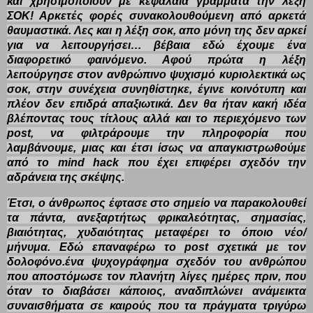
και χρησιμοποιούν με κεφαλαία γράμματα την λέξη
ΣΟΚ! Αρκετές φορές συνακολουθούμενη από αρκετά
θαυμαστικά. Λες και η λέξη σοκ, απο μόνη της δεν αρκεί
για να λειτουργήσει… βέβαια εδώ έχουμε ένα
διαφορετικό φαινόμενο. Αφού πρώτα η λέξη
λειτούργησε στον ανθρώπινο ψυχισμό κυριολεκτικά ως
σοκ, στην συνέχεια συνηθίστηκε, έγινε κοινότυπη και
πλέον δεν επιδρά απαξιωτικά. Δεν θα ήταν κακή ιδέα
βλέποντας τους τίτλους αλλά και το περιεχόμενο των
post, να φιλτράρουμε την πληροφορία που
λαμβάνουμε, μιας και έτσι ίσως να απαγκιστρωθούμε
από το mind hack που έχει επιφέρει σχεδόν την
αδράνεια της σκέψης.
Έτσι, ο άνθρωπος έφτασε στο σημείο να παρακολουθεί
τα πάντα, ανεξαρτήτως φρικαλεότητας, σημασίας,
βιαιότητας, χυδαιότητας μεταφέρει το όποιο νέο/
μήνυμα. Εδώ επαναφέρω το post σχετικά με τον
δολοφόνο.ένα ψυχογράφημα σχεδόν του ανθρώπου
που αποστόμωσε τον πλανήτη λίγες ημέρες πριν, που
όταν το διαβάσει κάποιος, αναδιπλώνει ανάμεικτα
συναισθήματα σε καιρούς που τα πράγματα τριγύρω