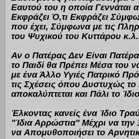
Εαυτού του η οποία Γεννάται 
Εκφράζει Ό,τι Εκφράζει Σύμφ
που έχει, Σύμφωνα με τις Πλη
του Ψυχικού του Κυττάρου κ.λ.
Αν ο Πατέρας Δεν Είναι Πατέρα
το Παιδί θα Πρέπει Μέσα του 
με ένα Άλλο Υγιές Πατρικό Πρ
τις Σχέσεις όπου Δυστυχώς το
αποκαλύπτεται και Πάλι το Ίδ
Έλκοντας κανείς ένα Ίδιο Τραύ
"Ίδια Αρρώστια" Μέχρι να την 
να
Απομυθοποιήσει
το
Αρνητι