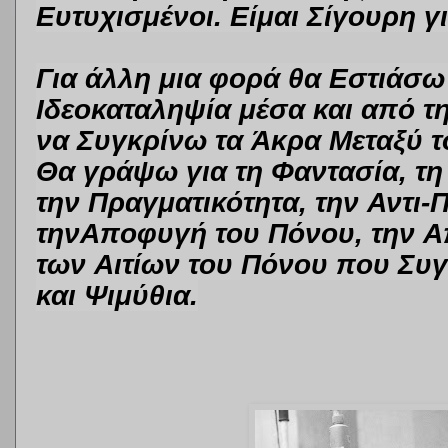
Ευτυχισμένοι. Είμαι Σίγουρη γι
Για άλλη μια φορά θα Εστιάσ
Ιδεοκαταληψία
μέσα και από τ
να
Συγκρίνω
τα
Άκρα
Μεταξύ 
Θα γράψω για τη
Φαντασία
, τ
την
Πραγματικότητα
, την
Αντι-
την
Αποφυγή
του
Πόνου
, την
Α
των
Αιτίων
του
Πόνου
που
Συγ
και Ψιμύθια.