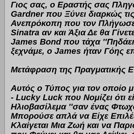
Γιος σας, ο Εραστής σας Πληγ
Gardner που Ξύνει διαρκώς τις
Ανεπρόκοπη που τον Πλήγωσε 
Sinatra αν και Άξια Δε θα Γίνετ
James Bond που τάχα ''Πηδάει'
ξεχνάμε, ο James ήταν Γόης επ
Μετάφραση της Πραγματικής Ε
Αυτός ο Τύπος για τον οποίο μ
-
Lucky Luc
k
που Νομίζει ότι 
Ηλιοβασίλεμα ''σαν ένας Φτωχ
Μπορούσε απλά να Είχε Επιλέξ
Κλαίγεται Μια Ζωή και να Παρι