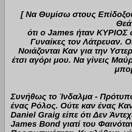
[ Να Θυμίσω στους Επίδοξο
Θεά
ότι ο James
ήταν ΚΥΡΙΟΣ
Γυναίκες τον Λάτρευαν.
Ο
Νοιάζονται Καν για την Υστε
έτσι αγόρι μου. Να γίνεις Μα
μπορ
Συνήθως το Ίνδαλμα - Πρότυπο
ένας Ρόλος. Ούτε καν ένας Κα
Daniel Graig είπε ότι Δεν Άντ
James Bond γιατί του Φαινότ