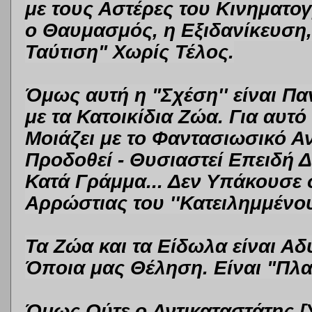
με τους Αστέρες του Κινηματο
ο Θαυμασμός, η Εξιδανίκευση
Ταύτιση"
Χωρίς Τέλος.
Όμως αυτή η "Σχέση'' είναι Π
με τα Κατοικίδια Ζώα. Για αυτ
Μοιάζει με το Φαντασιωσικό Α
Προδοθεί - Θυσιαστεί Επειδή 
Κατά Γράμμα... Δεν Υπάκουσε 
Αρρώστιας του
''Κατειλημμέν
Τα Ζώα και τα Είδωλα είναι Α
Όποια μας Θέληση. Είναι "Πλα
Όμως Ούτε ο Αντικαταστάτης [