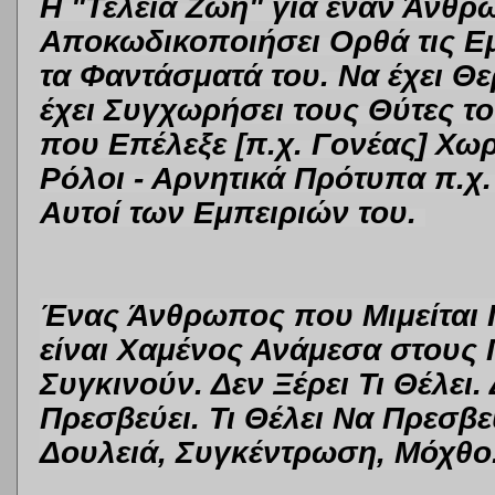
Η "Τέλεια Ζωή" για έναν Άνθρω
Αποκωδικοποιήσει Ορθά τις Εμπ
τα Φαντάσματά του. Να έχει Θε
έχει Συγχωρήσει τους Θύτες το
που Επέλεξε [π.χ. Γονέας] Χω
Ρόλοι - Αρνητικά Πρότυπα π.χ.
Αυτοί των Εμπειριών του.
Ένας Άνθρωπος που Μιμείται 
είναι Χαμένος Ανάμεσα στους
Συγκινούν. Δεν Ξέρει Τι Θέλει. Δ
Πρεσβεύει. Τι Θέλει Να Πρεσβεύ
Δουλειά, Συγκέντρωση, Μόχθο