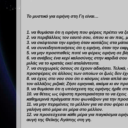
Το μυστικό για ειρήνη στη Γη είναι…
1. να θυμάσαι ότι η ειρήνη που φέρεις πρέπει να ξ
2. να περιβάλλεις τον εαυτό σου, όπου κι αν πας,
3. να σκέφτεσαι την ειρήνη όταν κοιτάζεις στα μά
4. να συνειδητοποιήσεις ότι η ειρήνη, όταν την εκ
5. να μην προσπαθείς ποτέ να φέρεις ειρήνη σε β
6. να ανάβεις ένα κερί καλοσύνης στην καρδιά σου
μιλάς να το κρατάς εκεί αταλάντευτα.
7. να συγχωρείς όσους σε έχουν αδικήσει. Τελικά,
προσφέρεις σε άλλους των οποίων οι ζωές δεν έχο
8. να έχεις στο νου σου ότι ο κόσμος
είναι
απλά αυτ
τον αλλάξεις ριζικά; Ζήσε ειρηνικά, ακόμα κι αν π
9. να θυμάσαι ότι η υπόσχεση της ειρήνης ήρθε σ
10. να θέτεις ως ύψιστη προτεραιότητα το να έχεις
καθημερινά πράγματα που φωνάζουν για την προ
11. να μην περιμένεις το μέλλον για να σου φέρει ει
γαλήνη από μέρα σε μέρα στο μέλλον.
12. να προσεύχεσαι κάθε μέρα για παγκόσμια ειρήν
αυγή της Θεϊκής Αγάπης στη γη.