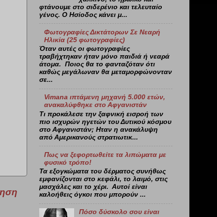
φτάνουμε στο σιδερένιο και τελευταίο
γένος. Ο Ησίοδος κάνει μ...
Φωτογραφίες Δικτάτορων Σε Νεαρή
Ηλικία (25 φωτογραφίες)
Όταν αυτές οι φωτογραφίες
τραβήχτηκαν ήταν μόνο παιδιά ή νεαρά
άτομα. Ποιος θα το φανταζόταν ότι
καθώς μεγάλωναν θα μεταμορφώνονταν
σε...
Vimana ιπτάμενη μηχανή 5.000 ετών,
ανακαλύφθηκε στο Αφγανιστάν
Τι προκάλεσε την ξαφνική εισροή των
πιο ισχυρών ηγετών του Δυτικού κόσμου
στο Αφγανιστάν; Ηταν η ανακάλυψη
από Αμερικανούς στρατιωτικ...
Πως να ξεφορτωθείτε τα λιπώματα με
φυσικό τρόπο!
Τα εξογκώματα του δέρματος συνήθως
εμφανίζονται στο κεφάλι, το λαιμό, στις
μασχάλες και το χέρι. Αυτοί είναι
τηση
καλοήθεις όγκοι που μπορούν ...
Πόσο δύσκολο σου είναι