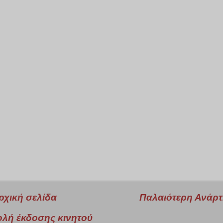
ρχική σελίδα
Παλαιότερη Ανάρ
λή έκδοσης κινητού