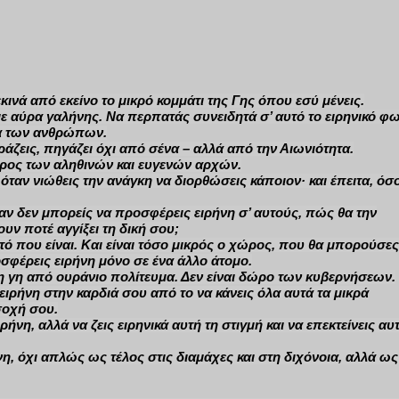
εκινά από εκείνο το μικρό κομμάτι της Γης όπου
εσύ
μένεις.
 με αύρα γαλήνης. Να περπατάς συνειδητά σ’ αυτό το ειρηνικό φω
τια των ανθρώπων.
φράζεις, πηγάζει όχι από σένα – αλλά από την Αιωνιότητα.
άρος των αληθινών και ευγενών αρχών.
 όταν νιώθεις την ανάγκη να διορθώσεις κάποιον· και έπειτα, όσ
 αν δεν μπορείς να προσφέρεις ειρήνη σ’ αυτούς, πώς θα την
υν ποτέ αγγίξει τη δική σου;
ό που είναι. Και είναι τόσο μικρός ο χώρος, που θα μπορούσες
ροσφέρεις ειρήνη μόνο σε ένα άλλο άτομο.
τη γη από ουράνιο πολίτευμα. Δεν είναι δώρο των κυβερνήσεων.
 ειρήνη στην καρδιά σου από το να κάνεις όλα αυτά τα μικρά
σοχή σου.
ρήνη, αλλά να ζεις ειρηνικά αυτή τη στιγμή και να επεκτείνεις αυ
η, όχι απλώς ως τέλος στις διαμάχες και στη διχόνοια, αλλά ως