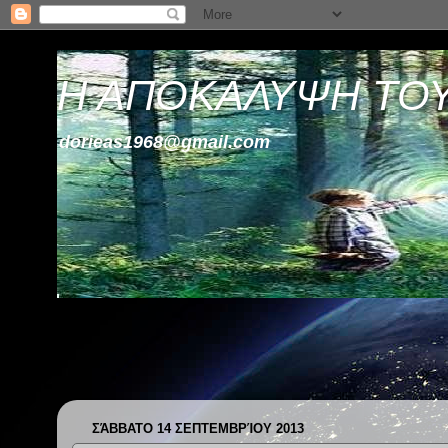
Η ΑΠΟΚΑΛΥΨΗ ΤΟ
dorieas1968@gmail.com
ΣΆΒΒΑΤΟ 14 ΣΕΠΤΕΜΒΡΊΟΥ 2013