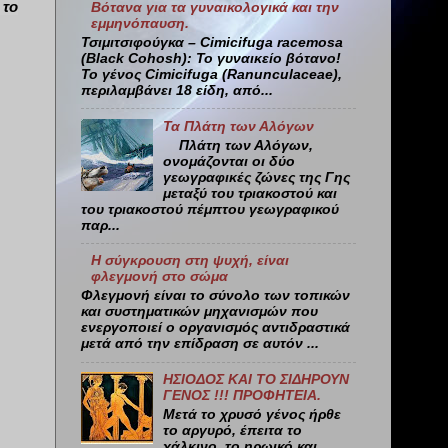
 το
Βότανα για τα γυναικολογικά και την
εμμηνόπαυση.
Τσιμιτσιφούγκα – Cimicifuga racemosa
(Black Cohosh): Το γυναικείο βότανο!
Το γένος Cimicifuga (Ranunculaceae),
περιλαμβάνει 18 είδη, από...
Τα Πλάτη των Αλόγων
Πλάτη των Αλόγων,
ονομάζονται οι δύο
γεωγραφικές ζώνες της Γης
μεταξύ του τριακοστού και
του τριακοστού πέμπτου γεωγραφικού
παρ...
Η σύγκρουση στη ψυχή, είναι
φλεγμονή στο σώμα
Φλεγμονή είναι το σύνολο των τοπικών
και συστηματικών μηχανισμών που
ενεργοποιεί ο οργανισμός αντιδραστικά
μετά από την επίδραση σε αυτόν ...
ΗΣΙΟΔΟΣ ΚΑΙ ΤΟ ΣΙΔΗΡΟΥΝ
ΓΕΝΟΣ !!! ΠΡΟΦΗΤΕΙΑ.
Μετά το χρυσό γένος ήρθε
το αργυρό, έπειτα το
χάλκινο, το ηρωικό και