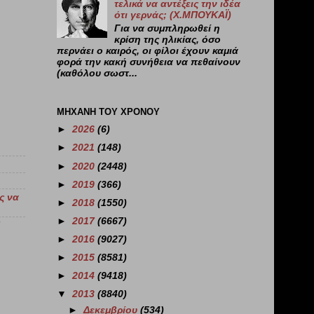
τελικά να αντέξεις την ιδέα
ότι γερνάς; (X.ΜΠΟΥΚΑΪ)
Για να συμπληρωθεί η
κρίση της ηλικίας, όσο
περνάει ο καιρός, οι φίλοι έχουν καμιά
φορά την κακή συνήθεια να πεθαίνουν
(καθόλου σωστ...
ΜΗΧΑΝΗ ΤΟΥ ΧΡΟΝΟΥ
►
2026
(6)
►
2021
(148)
►
2020
(2448)
►
2019
(366)
ς να
►
2018
(1550)
►
2017
(6667)
►
2016
(9027)
►
2015
(8581)
►
2014
(9418)
▼
2013
(8840)
►
Δεκεμβρίου
(534)